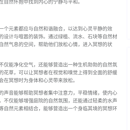
在自然怀抱中找到内心的宁静与平和。
一个元素都应与自然和谐融合，以达到心灵平静的效
的设计与喧嚣的装饰。通过绿植、流水、石块等自然材
自然气息的空间，帮助他们放松心情，进入冥想的状
不仅能净化空气，还能够营造出一种生机勃勃的自然氛
的花草，可以让冥想者在视觉和嗅觉上得到全面的舒缓
会在冥想时为身体和心灵带来放松。
的声音能够帮助冥想者集中注意力，平稳情绪，使内心
，不仅能够增强庭院的自然氛围，还能通过轻柔的水声
等自然元素相结合，能够营造出一个身临其境的冥想环