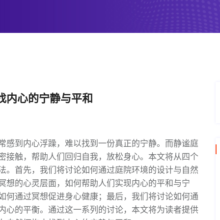
找内心的宁静与平和
常感到内心浮躁，难以找到一份真正的宁静。而静谧庭
密接触，帮助人们回归自我，放松身心。本文将从四个
法。首先，我们将讨论如何通过庭院环境的设计与自然
冥想的心灵层面，如何帮助人们实现内心的平和与宁
如何通过冥想促进身心健康；最后，我们将讨论如何通
内心的平衡。通过这一系列的讨论，本文将为读者提供