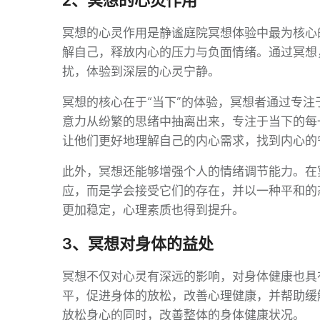
2、冥想的心灵作用
冥想的心灵作用是静谧庭院冥想体验中最为核心
解自己，释放内心的压力与负面情绪。通过冥想
扰，体验到深层的心灵宁静。
冥想的核心在于“当下”的体验，冥想者通过专
意力从纷繁的思绪中抽离出来，专注于当下的每
让他们更好地理解自己的内心需求，找到内心的
此外，冥想还能够增强个人的情绪调节能力。在
应，而是学会接受它们的存在，并以一种平和的
更加稳定，心理素质也得到提升。
3、冥想对身体的益处
冥想不仅对心灵有深远的影响，对身体健康也具
平，促进身体的放松，改善心理健康，并帮助缓
放松身心的同时，改善整体的身体健康状况。