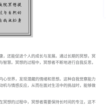
康，还能促进个人的成长与发展。通过长期的冥想，冥
与智慧。冥想的过程中，冥想者不断地进行自我反思，
内心世界，发现潜藏的情绪和思想。这种自我觉察能力
动机与情感反应，从而在面对生活中的挑战时，能够做
在冥想的过程中，冥想者需要保持长时间的专注，这不