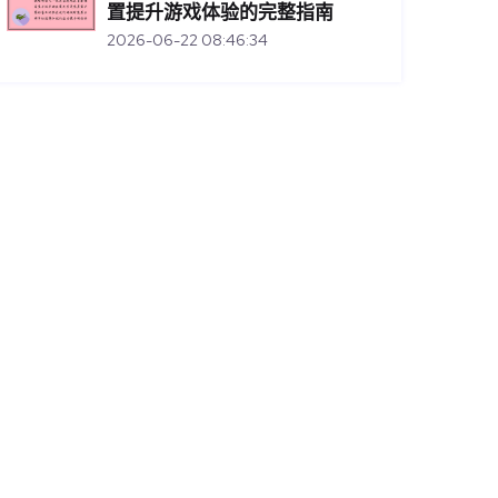
置提升游戏体验的完整指南
2026-06-22 08:46:34