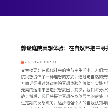
静谧庭院冥想体验：在自然怀抱中寻
2025-05-18 10:02:09
文章摘要：在现代社会的快节奏生活中，人们常
院冥想提供了一种理想的方式，通过与自然的亲
方面详细探讨静谧庭院冥想体验的价值与实践方
元素的运用来营造冥想氛围；其次，我们将分析
静；然后，我们将探讨冥想在身体层面的益处，
过定期的冥想练习，逐步增强个人的自我认知与