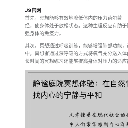
J9官网
首先，冥想能够有效地降低体内的压力荷尔蒙—
经，使身体处于放松状态。这种生理反应有助于
强身体的免疫力。
其次，冥想通过呼吸训练，能够增强肺部功能，
中，冥想者通过深呼吸的方式将氧气充分送入体
长时间的冥想练习还能够提高身体对压力的适应