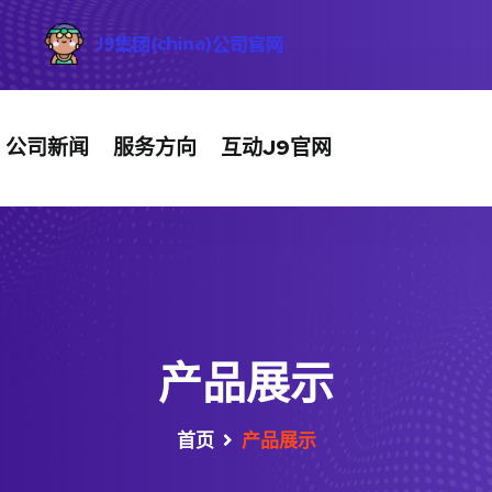
公司新闻
服务方向
互动J9官网
产品展示
首页
产品展示