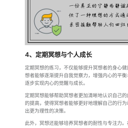
4、定期冥想与个人成长
定期冥想的练习，不仅能够提升冥想者的身心健
想者能够逐渐提升自我觉察力，增强内心的平衡
逐步实现内心的觉醒与成长。
定期冥想能够帮助冥想者更加清晰地认识自己的
的提高，使得冥想者能够更好地理解自己的行为
出更为理性的决策。
此外，冥想还能够培养冥想者的耐性与专注力。