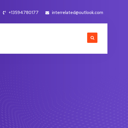
+13594780177
interrelated@outlook.com