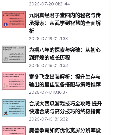
2026-07-20 01:21:44
九阴真经君子堂四内的秘密与传
承探索：从武学到智慧的全面解
析
2026-07-19 01:21:33
为期八年的探索与突破：从初心
到辉煌的成长历程
2026-07-18 01:21:33
寒冬飞龙出装解析：提升生存与
输出的最佳装备搭配与策略推荐
2026-07-17 18:16:37
合成大西瓜游戏技巧全攻略 提升
快速合成与高分技巧的终极指南
2026-07-16 18:16:32
魔兽争霸如何优化宽屏分辨率设