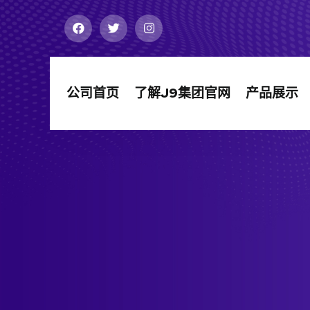
公司首页
了解J9集团官网
产品展示