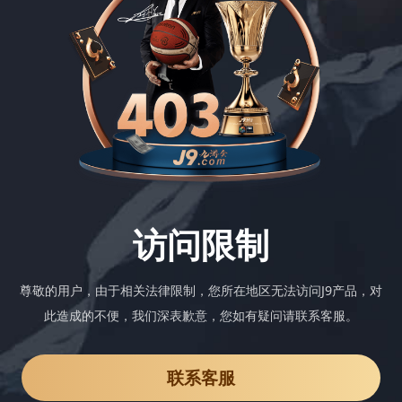
访问限制
尊敬的用户，由于相关法律限制，您所在地区无法访问J9产品，对
此造成的不便，我们深表歉意，您如有疑问请联系客服。
联系客服