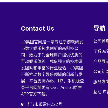
Contact Us
导航
公司首
J9集团官网是一家专注于游戏研发
与数字娱乐技术创新的高科技公
了解J9
司，致力于为全球用户提供优质的
互动娱乐体验。凭借强大的技术研
产品展
发团队和丰富的行业经验，J9集团
公司新
不断推动数字娱乐领域的创新与发
展，平台支持Web、H7、手机版登
服务方
录平台网址更有iOS、Android原生
互动J9
APP官方下载。
毕节市币霉庄222号