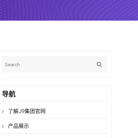
导航
了解J9集团官网
产品展示