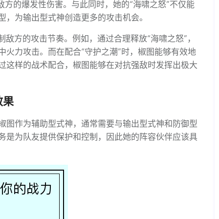
敌方的爆发性伤害。与此同时，她的“海啸之怒”不仅能
型，为输出型式神创造更多的攻击机会。
制敌方的攻击节奏。例如，通过合理释放“海啸之怒”，
中火力攻击。而在配合“守护之潮”时，椒图能够有效地
过这样的战术配合，椒图能够在对抗强敌时发挥出极大
效果
椒图作为辅助型式神，通常需要与输出型式神和防御型
务是为队友提供保护和控制，因此她的阵容伙伴应该具