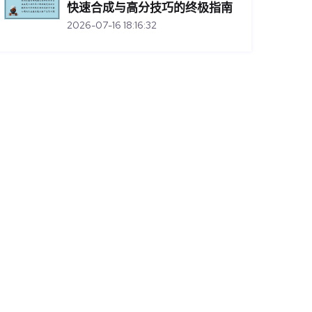
快速合成与高分技巧的终极指南
2026-07-16 18:16:32