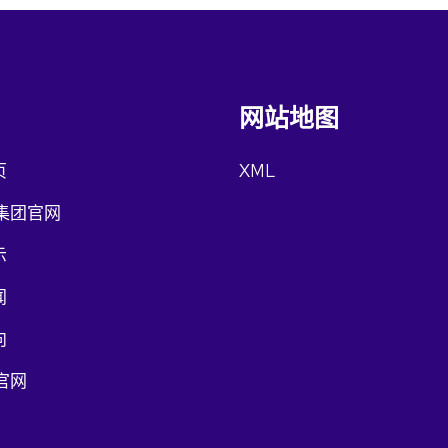
网站地图
页
XML
集团官网
示
闻
向
官网