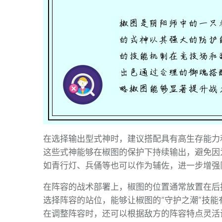
在选择输出型式神时，建议搭配具有高生存能力
这些式神能够在椒图的保护下持续输出，避免因
如青行灯、兵俑等也可以作为辅佐，进一步增强
在阵容的战术部署上，椒图的位置通常放置在后
选择阵容的站位，能够让椒图的“守护之潮”技
在调整阵容时，还可以根据敌方的阵容特点灵活