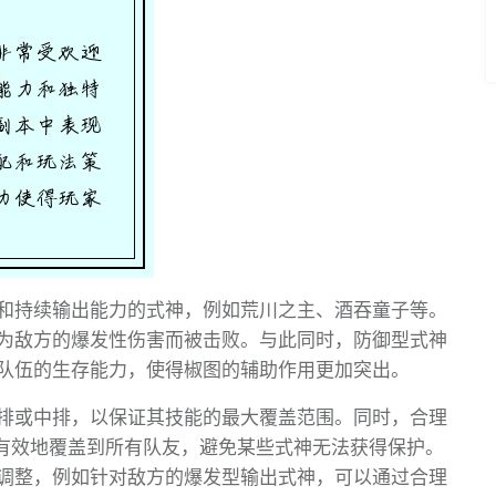
和持续输出能力的式神，例如荒川之主、酒吞童子等。
为敌方的爆发性伤害而被击败。与此同时，防御型式神
队伍的生存能力，使得椒图的辅助作用更加突出。
排或中排，以保证其技能的最大覆盖范围。同时，合理
能有效地覆盖到所有队友，避免某些式神无法获得保护。
调整，例如针对敌方的爆发型输出式神，可以通过合理