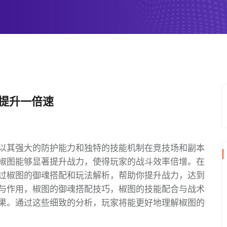
提升一倍速
以其强大的防护能力和独特的技能机制在竞技场和副本
椒图能够显著提升战力，使得玩家的战斗效率倍增。在
过椒图的御魂搭配和玩法解析，帮助你提升战力，达到
与作用，椒图的御魂搭配技巧，椒图的技能配合与战术
果。通过这些细致的分析，玩家将能更好地理解椒图的