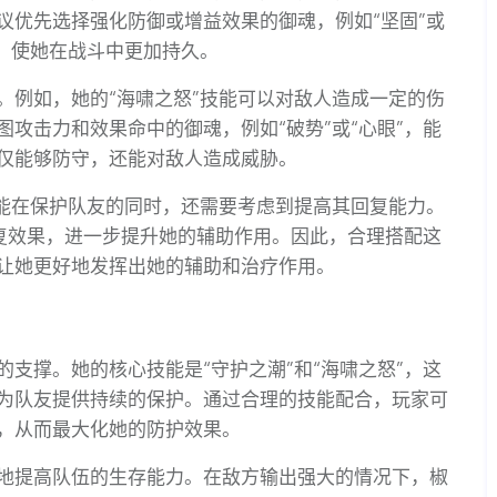
议优先选择强化防御或增益效果的御魂，例如“坚固”或
力，使她在战斗中更加持久。
。例如，她的“海啸之怒”技能可以对敌人造成一定的伤
攻击力和效果命中的御魂，例如“破势”或“心眼”，能
仅能够防守，还能对敌人造成威胁。
技能在保护队友的同时，还需要考虑到提高其回复能力。
恢复效果，进一步提升她的辅助作用。因此，合理搭配这
让她更好地发挥出她的辅助和治疗作用。
支撑。她的核心技能是“守护之潮”和“海啸之怒”，这
为队友提供持续的保护。通过合理的技能配合，玩家可
，从而最大化她的防护效果。
地提高队伍的生存能力。在敌方输出强大的情况下，椒