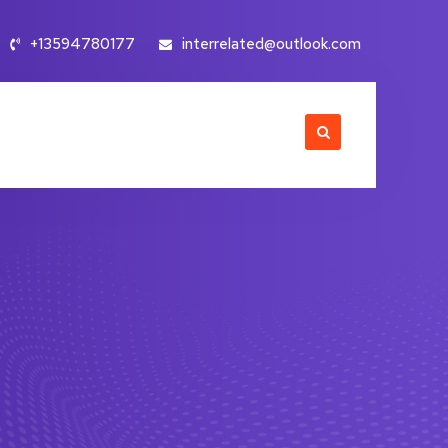
+13594780177
interrelated@outlook.com