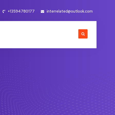
+13594780177
interrelated@outlook.com